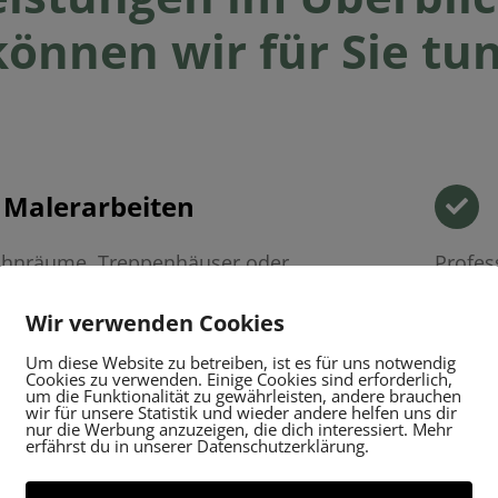
können wir für Sie tun
Malerarbeiten
hnräume, Treppenhäuser oder
Profes
eobjekte – wir verleihen Ihren Wänden
Wandg
Wir verwenden Cookies
rische mit hochwertigen Farben und
aufwer
rechter Ausführung.
handwe
Um diese Website zu betreiben, ist es für uns notwendig
Cookies zu verwenden. Einige Cookies sind erforderlich,
um die Funktionalität zu gewährleisten, andere brauchen
wir für unsere Statistik und wieder andere helfen uns dir
nur die Werbung anzuzeigen, die dich interessiert. Mehr
Fassadenservice
erfährst du in unserer Datenschutzerklärung.