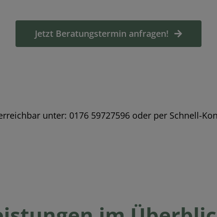
Jetzt Beratungstermin anfragen!
e erreichbar unter: 0176 59727596 oder per Schnell-Ko
eistungen im Überblic