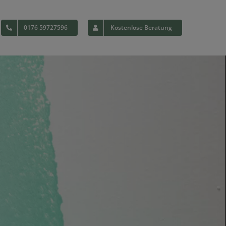
0176 59727596
Kostenlose Beratung