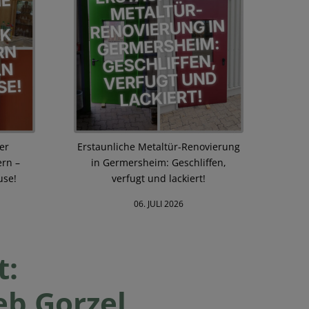
er
Erstaunliche Metaltür-Renovierung
ern –
in Germersheim: Geschliffen,
use!
verfugt und lackiert!
06. JULI 2026
t:
b Gorzel