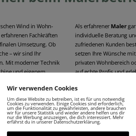
rischen Wind in Wohn-
Als erfahrener
Maler
gar
erfahrenen Fachkräften
individuelle Beratung un
r finalen Umsetzung. Ob
zufriedenen Kunden best
he – wir sind Ihr
setzen Ihre Wünsche mit
rn. Mit moderner Technik
privaten Wohnbereich od
schine und eigenem
auf echte Profis und erl
ient und termingerecht.
werden – modern gestalte
Wir verwenden Cookies
Um diese Website zu betreiben, ist es für uns notwendig
Cookies zu verwenden. Einige Cookies sind erforderlich,
um die Funktionalität zu gewährleisten, andere brauchen
wir für unsere Statistik und wieder andere helfen uns dir
nur die Werbung anzuzeigen, die dich interessiert. Mehr
Jetzt Beratungstermin anfragen!
erfährst du in unserer Datenschutzerklärung.