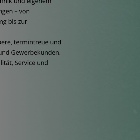
chnik und eigenem
ungen – von
g bis zur
bere, termintreue und
- und Gewerbekunden.
lität, Service und