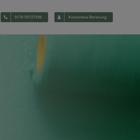
0176 59727596
Kostenlose Beratung