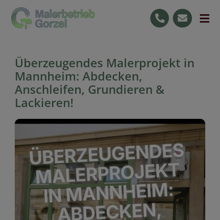
Skip
to
Tog
content
Nav
Start
Überzeugendes Malerprojekt in
Leistungen
Mannheim: Abdecken,
Anschleifen, Grundieren &
Ihre Vorteile
Lackieren!
Jobs
Raumgestaltung
0176 59727596
Kostenlose Beratung