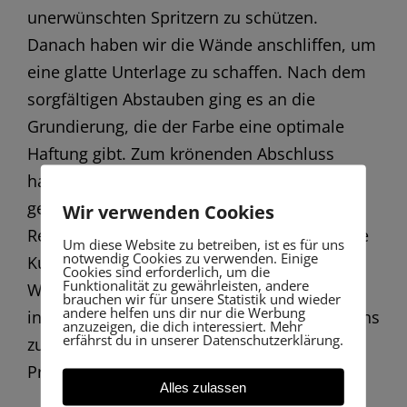
unerwünschten Spritzern zu schützen.
Danach haben wir die Wände anschliffen, um
eine glatte Unterlage zu schaffen. Nach dem
sorgfältigen Abstauben ging es an die
Grundierung, die der Farbe eine optimale
Haftung gibt. Zum krönenden Abschluss
haben wir die finale Lackierung in der
gewünschten Farbe durchgeführt. Das
Wir verwenden Cookies
Resultat kann sich sehen lassen! 🎨✨ Unsere
Um diese Website zu betreiben, ist es für uns
notwendig Cookies zu verwenden. Einige
Kunden sind begeistert – und das zu Recht!
Cookies sind erforderlich, um die
Funktionalität zu gewährleisten, andere
Wenn auch Sie professionelle Malerarbeiten
brauchen wir für unsere Statistik und wieder
andere helfen uns dir nur die Werbung
in Mannheim wünschen, zögern Sie nicht, uns
anzuzeigen, die dich interessiert. Mehr
erfährst du in unserer Datenschutzerklärung.
zu kontaktieren! Wir freuen uns auf Ihr
Projekt! 👩‍🎨👨‍🎨
Alles zulassen