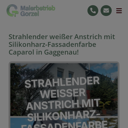
Skip
to
Tog
content
Nav
Start
Strahlender weißer Anstrich mit
Leistungen
Silikonharz-Fassadenfarbe
Caparol in Gaggenau!
Ihre Vorteile
Jobs
Raumgestaltung
0176 59727596
Kostenlose Beratung