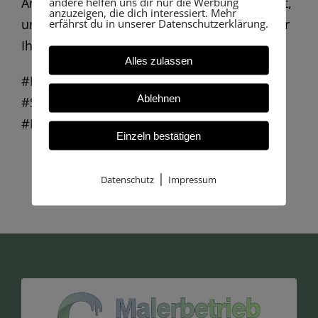
andere helfen uns dir nur die Werbung
Anstrich verleihen möchten, zögern Sie nicht,
anzuzeigen, die dich interessiert. Mehr
erfährst du in unserer Datenschutzerklärung.
uns zu kontaktieren! Gemeinsam bringen wir
Ihr Zuhause zum Strahlen! 🌟
Alles zulassen
#Fassadenfarbe #Caparol #Gaggenau
Ablehnen
#Silikonharz #Farbauffrischung
#Hausrenovierung #Fassade #Bauprojekte
Einzeln bestätigen
|
Datenschutz
Impressum