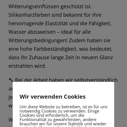
Witterungseinflüssen geschützt ist.
Silikonharzfarben sind bekannt für ihre
hervorragende Elastizität und die Fähigkeit,
Wasser abzuweisen – ideal für alle
Witterungsbedingungen! Zudem haben sie
eine hohe Farbbeständigkeit, was bedeutet,
dass Ihr Zuhause lange Zeit in neuem Glanz
erstrahlen wird.
🔨 Bei der Arbeit haben wir selbstverständlich
auf höchste Standards geachtet und uns um
Wir verwenden Cookies
jedes Detail gekümmert. Wir wissen, wie
wichtig ein schöner erster Eindruck ist!
Um diese Website zu betreiben, ist es für uns
notwendig Cookies zu verwenden. Einige
Cookies sind erforderlich, um die
Funktionalität zu gewährleisten, andere
Wenn auch Sie Ihrer Fassade einen frischen
brauchen wir für unsere Statistik und wieder