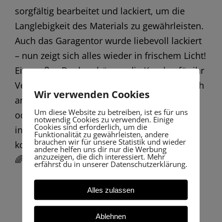
sorgfältig bearbeitet und lackiert, um die
Langlebigkeit des Materials zu gewährleisten.
Auch das Garagentor wurde liebevoll lackiert
– nun zeigt sich alles wieder in frischem Licht!
Ein großes Dankeschön an die Kunden für ihr
Vertrauen in unser Handwerk! Wenn Sie auch
Wir verwenden Cookies
an einer Verjüngungskur für Ihre Fassade
Um diese Website zu betreiben, ist es für uns
oder andere Elemente Ihres Heims
notwendig Cookies zu verwenden. Einige
Cookies sind erforderlich, um die
interessiert sind, zögern Sie nicht uns zu
Funktionalität zu gewährleisten, andere
brauchen wir für unsere Statistik und wieder
kontaktieren. Wir bringen Farbe in Ihre Welt!
andere helfen uns dir nur die Werbung
anzuzeigen, die dich interessiert. Mehr
🌈
erfährst du in unserer Datenschutzerklärung.
Alles zulassen
Ablehnen