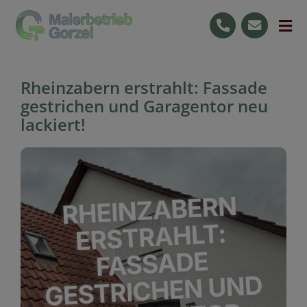
Skip
to
Tog
content
Nav
Start
Rheinzabern erstrahlt: Fassade
Leistungen
gestrichen und Garagentor neu
lackiert!
Ihre Vorteile
Jobs
Raumgestaltung
0176 59727596
Kostenlose Beratung