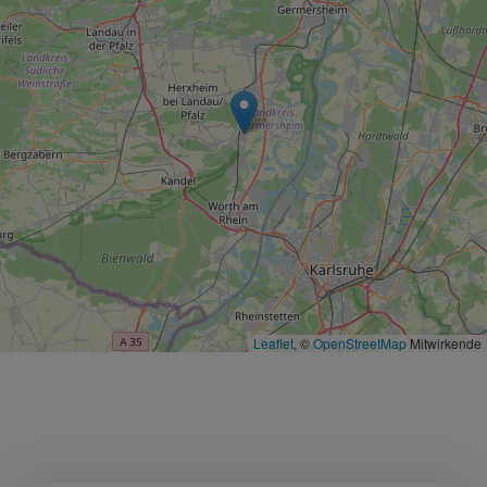
Leaflet
, ©
OpenStreetMap
Mitwirkende