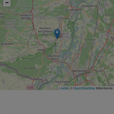
−
Leaflet
, ©
OpenStreetMap
Mitwirkende