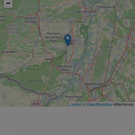
−
Leaflet
, ©
OpenStreetMap
Mitwirkende