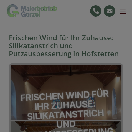
Skip
to
Tog
content
Nav
Start
Frischen Wind für Ihr Zuhause:
Leistungen
Silikatanstrich und
Putzausbesserung in Hofstetten
Ihre Vorteile
Jobs
Raumgestaltung
0176 59727596
Kostenlose Beratung