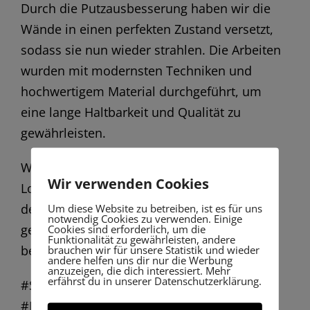
Durch die Putzausbesserung haben wir die
Wände in einen perfekten Zustand versetzt,
sodass sie nun wieder strahlen. Die Arbeiten
wurden mit modernsten Techniken und
hochwertigem Material durchgeführt, um
eine lange Haltbarkeit und Qualität zu
gewährleisten.
Wenn auch du deinem Raum einen frischen
Wir verwenden Cookies
Look verleihen möchtest oder Probleme mit
Um diese Website zu betreiben, ist es für uns
der Wandbeschaffenheit hast, melde dich
notwendig Cookies zu verwenden. Einige
Cookies sind erforderlich, um die
gern bei uns. Gemeinsam finden wir die
Funktionalität zu gewährleisten, andere
brauchen wir für unsere Statistik und wieder
beste Lösung für dein Zuhause!
andere helfen uns dir nur die Werbung
anzuzeigen, die dich interessiert. Mehr
erfährst du in unserer Datenschutzerklärung.
#Silikatanstrich #Putzausbesserung
#Hofstetten #Innengestaltung