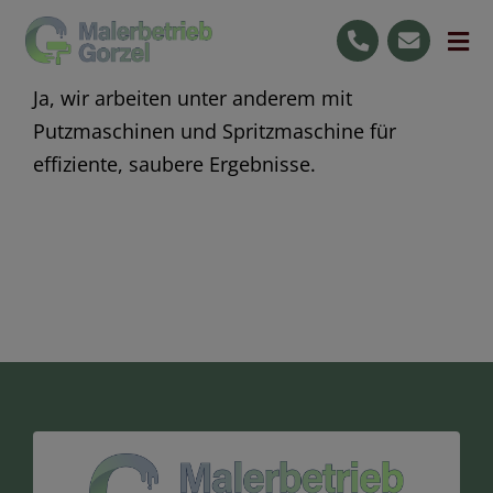
Skip
to
Tog
content
Nav
Ja, wir arbeiten unter anderem mit
Start
Putzmaschinen und Spritzmaschine für
Leistungen
effiziente, saubere Ergebnisse.
Ihre Vorteile
Jobs
Raumgestaltung
0176 59727596
Kostenlose Beratung