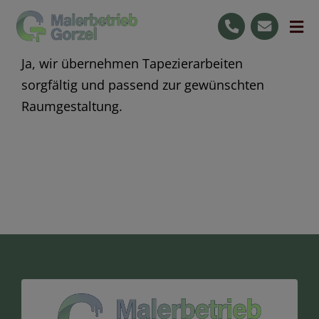
Skip
to
Tog
content
Nav
Ja, wir übernehmen Tapezierarbeiten
Start
sorgfältig und passend zur gewünschten
Leistungen
Raumgestaltung.
Ihre Vorteile
Jobs
Raumgestaltung
0176 59727596
Kostenlose Beratung