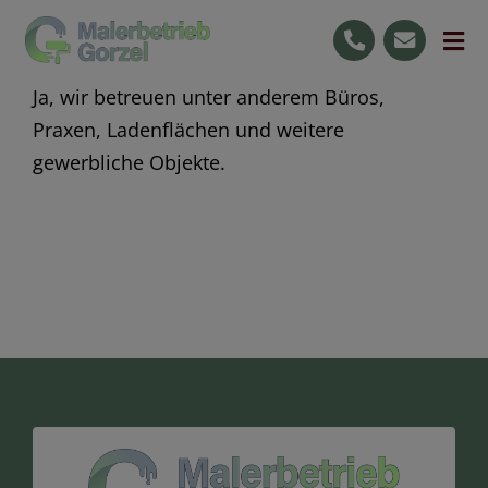
Skip
to
Tog
content
Nav
Ja, wir betreuen unter anderem Büros,
Start
Praxen, Ladenflächen und weitere
Leistungen
gewerbliche Objekte.
Ihre Vorteile
Jobs
Raumgestaltung
0176 59727596
Kostenlose Beratung