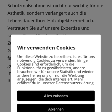
Schutzmaßnahme ist nicht nur wichtig für die
Ästhetik, sondern verlängert auch die
Lebensdauer Ihrer Holzobjekte erheblich.
Vertrauen Sie auf unsere Expertise und
sorgen Sie dafür, dass Ihr Holz auch in
Zukunft strahlt. 💪💧 Ob Holzterrassen,
Wir verwenden Cookies
Gartenmöbel oder Fassaden: Durch unsere
Um diese Website zu betreiben, ist es für uns
fachgerechte Lasierung bleibt alles bestens
notwendig Cookies zu verwenden. Einige
Cookies sind erforderlich, um die
geschützt. Kontaktieren Sie uns für ein
Funktionalität zu gewährleisten, andere
brauchen wir für unsere Statistik und wieder
individuelles Angebot – wir freuen uns auf
andere helfen uns dir nur die Werbung
anzuzeigen, die dich interessiert. Mehr
Ihre Anfrage! 📞✨
erfährst du in unserer Datenschutzerklärung.
Alles zulassen
Ablehnen