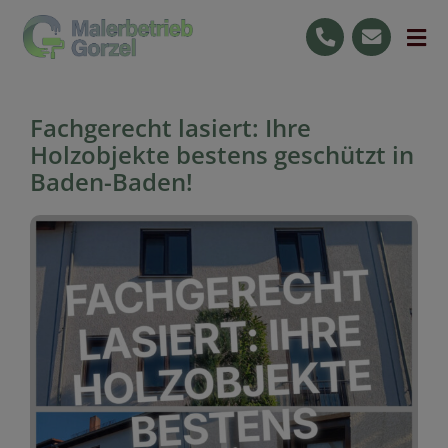
Skip
to
Tog
content
Nav
Start
Fachgerecht lasiert: Ihre
Leistungen
Holzobjekte bestens geschützt in
Baden-Baden!
Ihre Vorteile
Jobs
Raumgestaltung
0176 59727596
Kostenlose Beratung